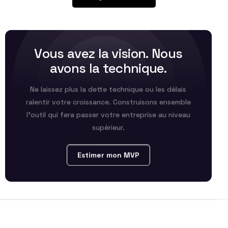
V
o
u
s
a
v
e
z
l
a
v
i
s
i
o
n
.
N
o
u
s
a
v
o
n
s
l
a
t
e
c
h
n
i
q
u
e
.
Ne laissez plus la dette technique ou les délais
ralentir votre croissance. Construisons ensemble
l’outil qui fera passer votre entreprise au niveau
supérieur.
Estimer mon MVP