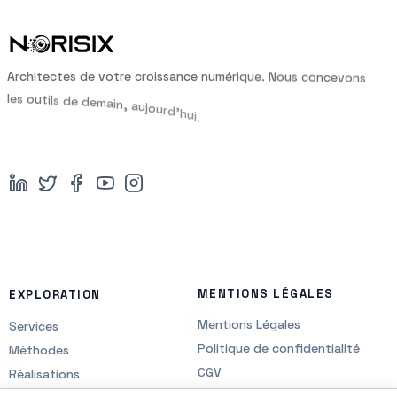
A
r
c
h
i
t
e
c
t
e
s
d
e
v
o
t
r
e
c
r
o
i
s
s
a
n
c
e
n
u
m
é
r
i
q
u
e
.
N
o
u
s
c
o
n
c
e
v
o
n
s
l
e
s
o
u
t
i
l
s
d
e
d
e
m
a
i
n
,
a
u
j
o
u
r
d
’
h
u
i
.
MENTIONS LÉGALES
EXPLORATION
Mentions Légales
Services
Politique de confidentialité
Méthodes
CGV
Réalisations