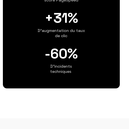
score PageSpeed
+31%
D’augmentation du taux
de clic
-61%
D’incidents
techniques