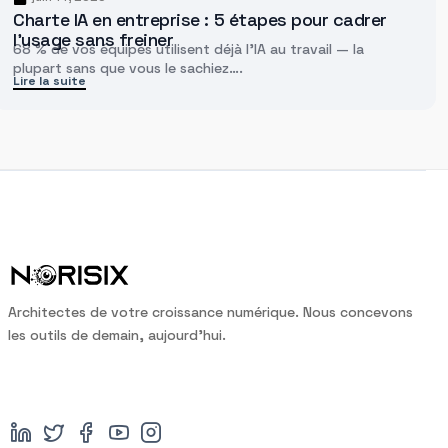
Charte IA en entreprise : 5 étapes pour cadrer
l’usage sans freiner
68 % de vos équipes utilisent déjà l'IA au travail — la
plupart sans que vous le sachiez….
Lire la suite
A
r
c
h
i
t
e
c
t
e
s
d
e
v
o
t
r
e
c
r
o
i
s
s
a
n
c
e
n
u
m
é
r
i
q
u
e
.
N
o
u
s
c
o
n
c
e
v
o
n
s
l
e
s
o
u
t
i
l
s
d
e
d
e
m
a
i
n
,
a
u
j
o
u
r
d
’
h
u
i
.