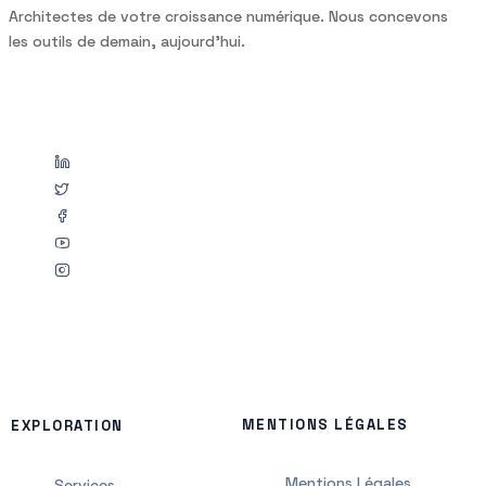
A
r
c
h
i
t
e
c
t
e
s
d
e
v
o
t
r
e
c
r
o
i
s
s
a
n
c
e
n
u
m
é
r
i
q
u
e
.
N
o
u
s
c
o
n
c
e
v
o
n
s
l
e
s
o
u
t
i
l
s
d
e
d
e
m
a
i
n
,
a
u
j
o
u
r
d
’
h
u
i
.
MENTIONS LÉGALES
EXPLORATION
Mentions Légales
Services