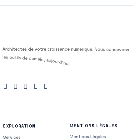
A
r
c
h
i
t
e
c
t
e
s
d
e
v
o
t
r
e
c
r
o
i
s
s
a
n
c
e
n
u
m
é
r
i
q
u
e
.
N
o
u
s
c
o
n
c
e
v
o
n
s
l
e
s
o
u
t
i
l
s
d
e
d
e
m
a
i
n
,
a
u
j
o
u
r
d
’
h
u
i
.
MENTIONS LÉGALES
EXPLORATION
Mentions Légales
Services