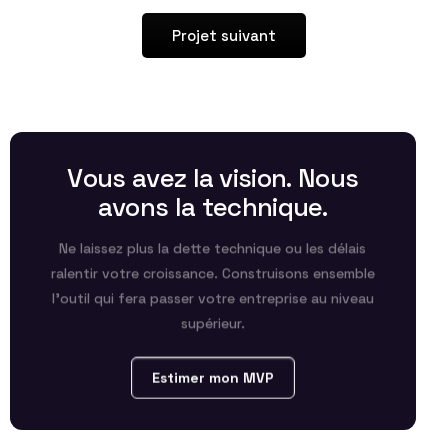
Projet suivant
V
o
u
s
a
v
e
z
l
a
v
i
s
i
o
n
.
N
o
u
s
a
v
o
n
s
l
a
t
e
c
h
n
i
q
u
e
.
Ne laissez plus la dette technique ou les délais
ralentir votre croissance. Construisons ensemble
l’outil qui fera passer votre entreprise au niveau
supérieur.
Estimer mon MVP