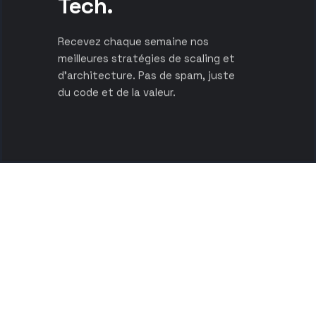
Tech.
Recevez chaque semaine nos
meilleures stratégies de scaling et
d’architecture. Pas de spam, juste
du code et de la valeur.
A
r
c
h
i
t
e
c
t
e
s
d
e
v
o
t
r
e
c
r
o
i
s
s
a
n
c
e
n
u
m
é
r
i
q
u
e
.
N
o
u
s
c
o
n
c
e
v
o
n
s
l
e
s
o
u
t
i
l
s
d
e
d
e
m
a
i
n
,
a
u
j
o
u
r
d
’
h
u
i
.