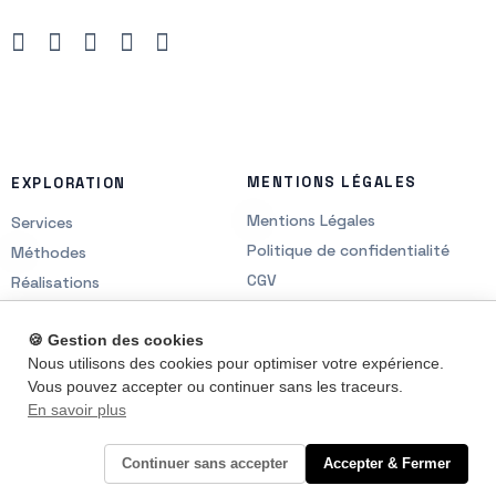
MENTIONS LÉGALES
EXPLORATION
Mentions Légales
Services
Politique de confidentialité
Méthodes
CGV
Réalisations
Contact
🍪 Gestion des cookies
Nous utilisons des cookies pour optimiser votre expérience.
Vous pouvez accepter ou continuer sans les traceurs.
En savoir plus
hello@norisix.com
Contact
© 2022 – 2026 | Norisix. Tous droits réservés.
Continuer sans accepter
Accepter & Fermer