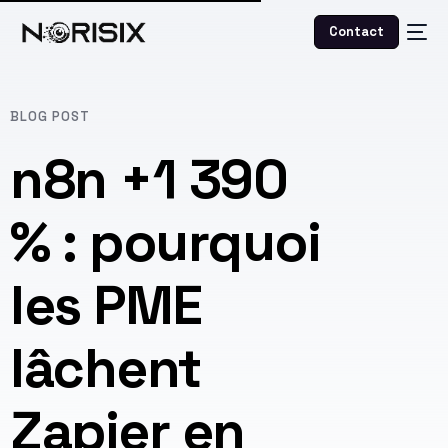
Contact
BLOG POST
n8n +1 390
% : pourquoi
les PME
lâchent
Zapier en