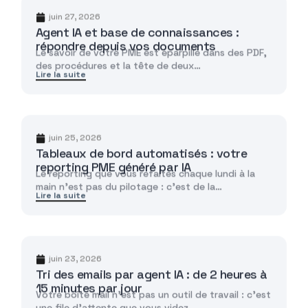
juin 27, 2026
Agent IA et base de connaissances :
répondre depuis vos documents
Le savoir de votre PME est éparpillé dans des PDF,
des procédures et la tête de deux…
Lire la suite
juin 25, 2026
Tableaux de bord automatisés : votre
reporting PME généré par IA
Le reporting que vous refaites chaque lundi à la
main n'est pas du pilotage : c'est de la…
Lire la suite
juin 23, 2026
Tri des emails par agent IA : de 2 heures à
15 minutes par jour
Votre boîte mail n'est pas un outil de travail : c'est
une file d'attente que vous videz…