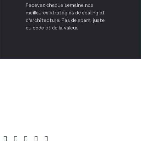
Recevez chaque semaine nos
meilleures stratégies de scaling et
d’architecture. Pas de spam, juste
du code et de la valeur.
A
r
c
h
i
t
e
c
t
e
s
d
e
v
o
t
r
e
c
r
o
i
s
s
a
n
c
e
n
u
m
é
r
i
q
u
e
.
N
o
u
s
c
o
n
c
e
v
o
n
s
l
e
s
o
u
t
i
l
s
d
e
d
e
m
a
i
n
,
a
u
j
o
u
r
d
’
h
u
i
.